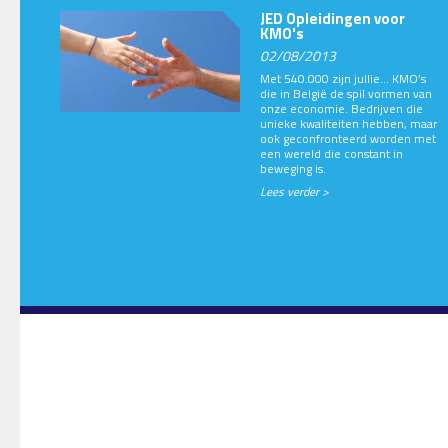
JED Opleidingen voor
KMO's
02/08/2013
Met 540.000 zijn jullie… KMO’s
die in België de spil vormen van
onze economie. Bedrijven die
unieke kwaliteiten hebben, maar
ook geconfronteerd worden met
een wereld die constant in
beweging is.
Lees verder